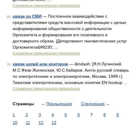
Справочник технического переводчика
связи со СМИ
— Постоянное взаимодействие с
69
представителями средств массовой информации с целью
информирования общественности о деятельности
Оргкомитета и формирования его позитивного и
достоверного образа. [Департамент лингвистических услуг
Оргкомитета&#8230; …
Справочник технического переводчика
связи цепей или контуров
— &mdash; [Я.Н.Лугинский,
70
М.С.Фези Жилинская, Ю.С.Кабиров. Англо русский словарь
по электротехнике и электроэнергетике, Москва, 1999 г.]
Тематики электротехника, основные понятия EN hookup …
Справочник технического переводчика
Страницы
←
Предыдущая
Следующая
→
1
2
3
4
5
6
7
8
9
10
11
12
13