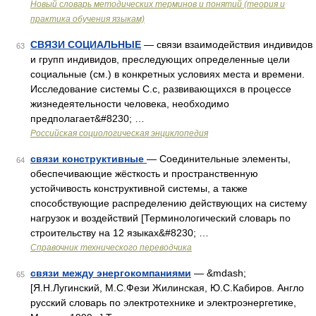
Новый словарь методических терминов и понятий (теория и
практика обучения языкам)
СВЯЗИ СОЦИАЛЬНЫЕ
— связи взаимодействия индивидов
63
и групп индивидов, преследующих определенные цели
социальные (см.) в конкретных условиях места и времени.
Исследование системы С.с, развивающихся в процессе
жизнедеятельности человека, необходимо
предполагает&#8230; …
Российская социологическая энциклопедия
связи конструктивные
— Соединительные элементы,
64
обеспечивающие жёсткость и пространственную
устойчивость конструктивной системы, а также
способствующие распределению действующих на систему
нагрузок и воздействий [Терминологический словарь по
строительству на 12 языках&#8230; …
Справочник технического переводчика
связи между энергокомпаниями
— &mdash;
65
[Я.Н.Лугинский, М.С.Фези Жилинская, Ю.С.Кабиров. Англо
русский словарь по электротехнике и электроэнергетике,