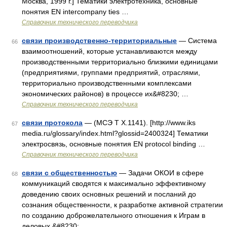
Москва, 1999 г.] Тематики электротехника, основные
понятия EN intercompany ties …
Справочник технического переводчика
связи производственно-территориальные
— Система
66
взаимоотношений, которые устанавливаются между
производственными территориально близкими единицами
(предприятиями, группами предприятий, отраслями,
территориально производственными комплексами
экономических районов) в процессе их&#8230; …
Справочник технического переводчика
связи протокола
— (МСЭ Т Х.1141). [http://www.iks
67
media.ru/glossary/index.html?glossid=2400324] Тематики
электросвязь, основные понятия EN protocol binding …
Справочник технического переводчика
связи с общественностью
— Задачи ОКОИ в сфере
68
коммуникаций сводятся к максимально эффективному
доведению своих основных решений и посланий до
сознания общественности, к разработке активной стратегии
по созданию доброжелательного отношения к Играм в
деловых,&#8230; …